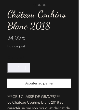
Château Couhins
Blanc 2018
Prix
34,00 €
Frais de port
Quantité
*
Ajouter au panier
***CRU CLASSÉ DE GRAVES***
Le Château Couhins blanc 2018 se
caractérise par son bouquet délicat de