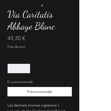
Via Caritatis
Abbaye Blanc
Prix
45,50 €
Frais de port
Quantité
*
En précommande
Précommander
Les derniers moines vignerons !
Les vins de Via Caritatis bénéficient