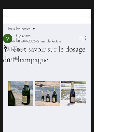
Post
Tous les posts
hugsvince
Tous les posts
18 avr. 2025
2 min de lecture
🥂 Tout savoir sur le dosage
à la vigne
du Champagne
au chai