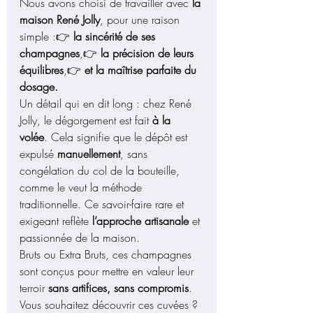
Nous avons choisi de travailler avec 
la 
maison René Jolly
, pour une raison 
simple :👉 
la sincérité de ses 
champagnes
,👉 
la précision de leurs 
équilibres
,👉 
et la maîtrise parfaite du 
dosage.
Un détail qui en dit long : chez René 
Jolly, le dégorgement est fait 
à la 
volée
. Cela signifie que le dépôt est 
expulsé 
manuellement
, sans 
congélation du col de la bouteille, 
comme le veut la méthode 
traditionnelle. Ce savoir-faire rare et 
exigeant reflète 
l’approche artisanale
 et 
passionnée de la maison.
Bruts ou Extra Bruts, ces champagnes 
sont conçus pour mettre en valeur leur 
terroir 
sans artifices, sans compromis
.
Vous souhaitez découvrir ces cuvées ?